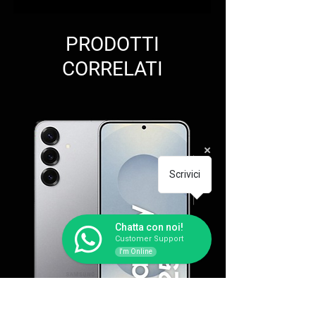
PRODOTTI
CORRELATI
Scrivici
Chatta con noi!
Customer Support
I'm Online