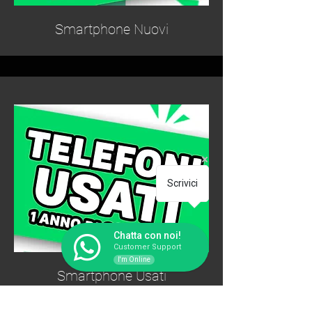
Smartphone Nuovi
Scrivici
Chatta con noi!
Customer Support
I'm Online
Smartphone Usati